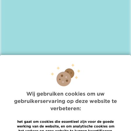
Lien
/nl/covid-19-informatie-voor-onze-patienten
Quick Access
Wij gebruiken cookies om uw
Jobs
gebruikerservaring op deze website te
Nieuws
verbeteren:
Pers
Professionele toegang
het gaat om cookies die essentieel zijn voor de goede
Een arts, dienst te vinden
werking van de website, en om analytische cookies om
Association Jules Bordet asbl
het verkeer op onze website te kunnen kwantificeren.