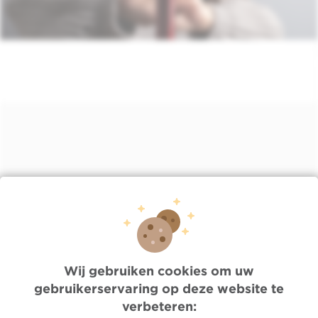
Lien
/nl/nieuws/do-05302024-0851/strijd-tegen-tabak-en-roken-
nog-moeilijker-door-e-s…
Wij gebruiken cookies om uw
gebruikerservaring op deze website te
Quick Access
verbeteren: