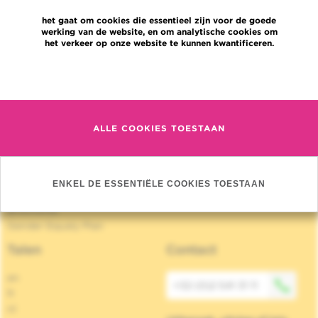
Jobs
het gaat om cookies die essentieel zijn voor de goede
Nieuws
werking van de website, en om analytische cookies om
Pers
het verkeer op onze website te kunnen kwantificeren.
Professionele toegang
Een arts, dienst te vinden
Meer informatie
Association Jules Bordet asbl
OECI
Leveringsinformatie
ALLE COOKIES TOESTAAN
Delen van medische informatie
Privacybeleid
Transparantie
Cookies beleid
ENKEL DE ESSENTIËLE COOKIES TOESTAAN
Onze sociale media
Brochures
Gender Equaly Plan
Talen
Contact
en
+32 (0)2 541 31 11
fr
nl