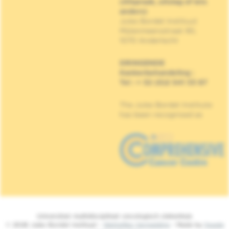
(Afspraak, uitslag of iets
anders)
Jules Bordet Instituut
Mijlenmeersstraat 90,
1070 Anderlecht
DRINGENDE
Kankerbehandeling
:
Tel : + 32 (0)2 541 33 87
The Jules Bordet Institute
has been recognised as
Universitair multidisciplinair oncologisch ziekenhuis
© 2026 Jules Bordet Instituut -
Wettelijke Vermelding
- Made by
Spade