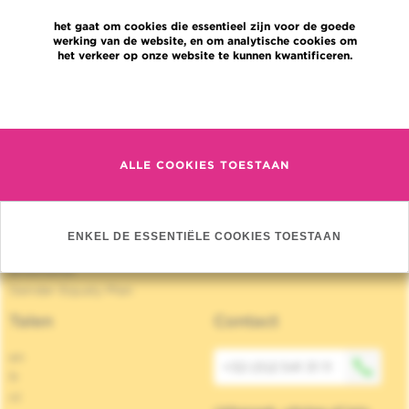
Jobs
het gaat om cookies die essentieel zijn voor de goede
Nieuws
werking van de website, en om analytische cookies om
Pers
het verkeer op onze website te kunnen kwantificeren.
Professionele toegang
Een arts, dienst te vinden
Meer informatie
Association Jules Bordet asbl
OECI
Leveringsinformatie
ALLE COOKIES TOESTAAN
Delen van medische informatie
Privacybeleid
Transparantie
Cookies beleid
ENKEL DE ESSENTIËLE COOKIES TOESTAAN
Onze sociale media
Brochures
Gender Equaly Plan
Talen
Contact
en
+32 (0)2 541 31 11
fr
nl