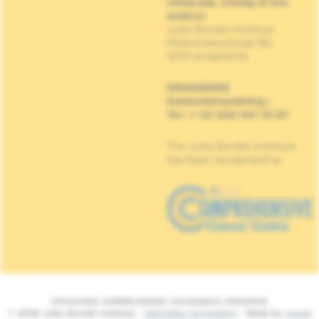
(Afspraak, uitslag of iets
anders)
Jules Bordet Instituut
Mijlenmeersstraat 90,
1070 Anderlecht
DRINGENDE
Kankerbehandeling
:
Tel : + 32 (0)2 541 33 87
The Jules Bordet Institute
has been recognised as
Universitair multidisciplinair oncologisch ziekenhuis
© 2026 Jules Bordet Instituut -
Wettelijke Vermelding
- Made by
Spade