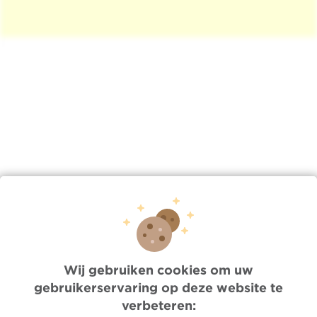
Lien
/nl/nieuws/wo-06042025-0805/sarcomen-onder-de-loep-
info-getuigenissen-oplossing…
Wij gebruiken cookies om uw
gebruikerservaring op deze website te
Quick Access
verbeteren: