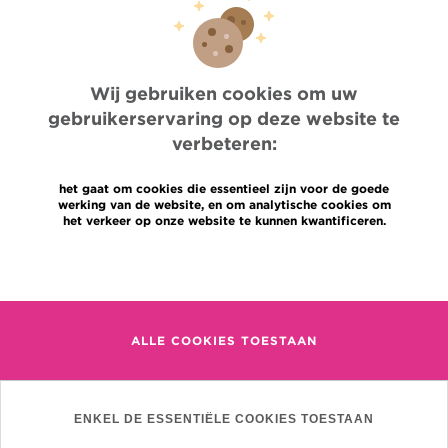
Relation
Onderzoek
Medische oncologie
Heelkunde
Wij gebruiken cookies om uw
Oncogenetica
gebruikerservaring op deze website te
verbeteren:
het gaat om cookies die essentieel zijn voor de goede
werking van de website, en om analytische cookies om
het verkeer op onze website te kunnen kwantificeren.
Meer informatie
Quick Access
Jobs
ALLE COOKIES TOESTAAN
Nieuws
Pers
Professionele toegang
Een arts, dienst te vinden
ENKEL DE ESSENTIËLE COOKIES TOESTAAN
Association Jules Bordet asbl