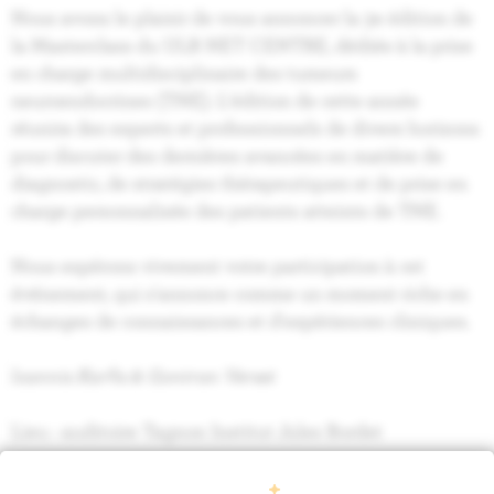
Nous avons le plaisir de vous annoncer la 3e édition de
la Masterclass du ULB NET CENTRE, dédiée à la prise
en charge multidisciplinaire des tumeurs
neuroendocrines (TNE). L'édition de cette année
réunira des experts et professionnels de divers horizons
pour discuter des dernières avancées en matière de
diagnostic, de stratégies thérapeutiques et de prise en
charge personnalisée des patients atteints de TNE.
Nous espérons vivement votre participation à cet
événement, qui s'annonce comme un moment riche en
échanges de connaissances et d'expériences cliniques.
loannis Karfis & Gontran Verset
Lieu : auditoire Tagnon Institut Jules Bordet
INSCRIPTIONS
+
PROGRAMME