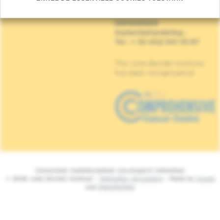
1070 Anderlecht
DRINGENDE
Kankerbehandeling
:
Tel : + 32 (0)2 541 33 87
The Jules Bordet Institute
has been recognised as
Universitair multidisciplinair oncologisch ziekenhuis
© 2026 Jules Bordet Instituut -
Wettelijke Vermelding
- Made by
Spade
and
MakeMeWeb