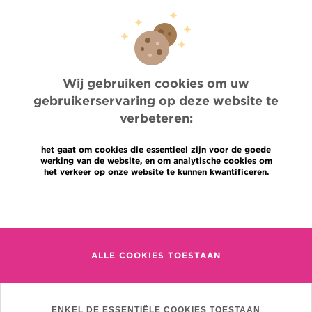
Professionele toegang
Een arts, dienst te vinden
Association Jules Bordet asbl
OECI
Leveringsinformatie
Delen van medische informatie
Wij gebruiken cookies om uw
Privacybeleid
gebruikerservaring op deze website te
Transparantie
verbeteren:
Cookies beleid
Onze sociale media
het gaat om cookies die essentieel zijn voor de goede
Brochures
werking van de website, en om analytische cookies om
Gender Equaly Plan
het verkeer op onze website te kunnen kwantificeren.
Talen
Contact
Meer informatie
en
+32 (0)2 541 31 11
fr
nl
ALLE COOKIES TOESTAAN
(Afspraak, uitslag of iets
anders)
Jules Bordet Instituut
Mijlenmeersstraat 90,
ENKEL DE ESSENTIËLE COOKIES TOESTAAN