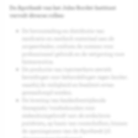
De Apotheek van het Jules Bordet Instituut
vervult diverse rollen:
De bevoorrading en distributie van
medicatie en medisch materiaal aan
de
zorgeenheden
, conform de normen voor
professioneel gebruik en de wetgeving voor
farmaceutica.
De productie van
injecteerbare steriele
bereidingen voor behandelingen tegen kanker
,
waarbij de veiligheid en kwaliteit ervan
gewaarborgd worden.
De levering van kankerbestrijdende
therapieën ‘voorbehouden voor
ziekenhuisgebruik’
aan de ambulante
patiënten
,
op basis van voorschriften, binnen
de openingsuren van de Apotheek (cf.