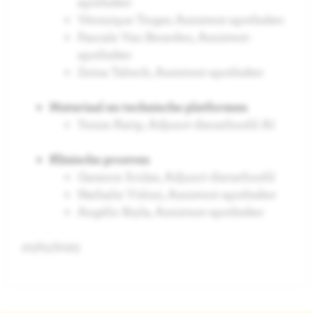
apotheker
Véronique Troger,
Assistent-apotheker
Pascale Van Beneden,
Assistent-
apotheker
Zeina Tabech,
Assistent-apotheker
Materiaal en technische platformen
Yesim Katip,
Adjunct-diensthoofd AI
Klinische proeven
Garance Scolas,
Adjunct-diensthoofd
Nathalie Vidoni,
Assistent-apotheker
Angélic Bryla,
Assistent-apotheker
20/01/2025