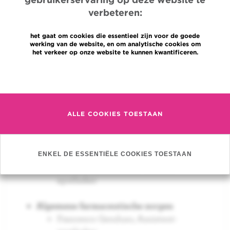
verbeteren:
De Apotheek is een team van ongeveer 45 mensen
het gaat om cookies die essentieel zijn voor de goede
en bestaat uit 4 afdelingen.
werking van de website, en om analytische cookies om
het verkeer op onze website te kunnen kwantificeren.
Diensthoofd
:
Laurence Alexandre
Meer informatie
Oncologische farmaceutische zorgen
Lorena Boulanger,
Assistent-apotheker
ALLE COOKIES TOESTAAN
Louise Butaye,
Assistent-apotheker
Sebastien De Rop,
Assistent-apotheker
Niel Ravyts,
Assistent-apotheker
Julie Pirli,
Assistent-apotheker
ENKEL DE ESSENTIËLE COOKIES TOESTAAN
Aaron Ntirandekura,
Assistent-
apotheker
Algemene farmaceutische zorgen
Francesco Genduso,
Assistent-