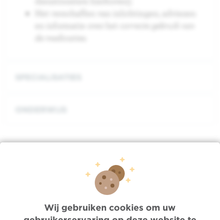
dienstroosters hierboven).
Het verschaffen van inlichtingen, adviezen
en informatie over het
correcte gebruik van
de medicaties.
SPECIALISATIES
ONDERWIJS
Ons team
Wij gebruiken cookies om uw
SAMENSTELLING
gebruikerservaring op deze website te