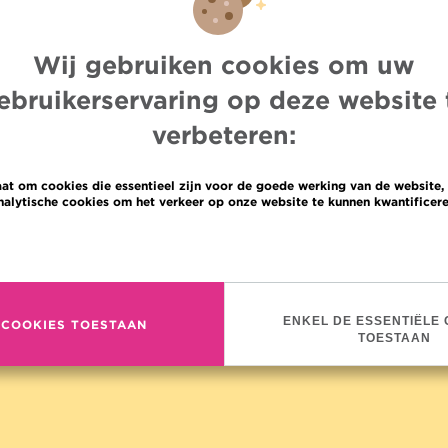
Wij gebruiken cookies om uw
Talen
ebruikerservaring op deze website 
verbeteren:
Delen van medische informatie
en
rivacybeleid
fr
Transparantie
nl
aat om cookies die essentieel zijn voor de goede werking van de website,
ookies beleid
nalytische cookies om het verkeer op onze website te kunnen kwantificere
Onze sociale media
Brochures
Meer informatie
Gender Equaly Plan
ENKEL DE ESSENTIËLE 
 COOKIES TOESTAAN
TOESTAAN