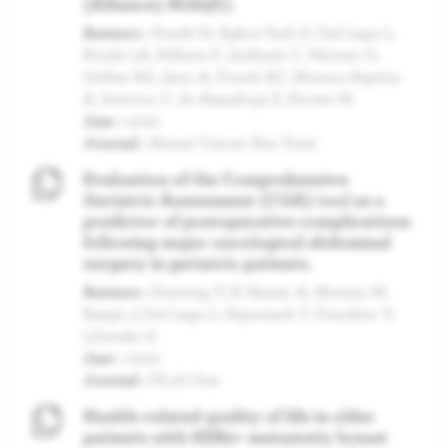
(Alliance) N063D).
Auteurs :
Pondé N, Agbor-Tarh D, Dal Lago L,
Korde LA, Hilbers F, Jackisch C, Werner O,
Gelber Rd, Jatoi A, Dueck AC, Moreno-Aspitia
A, Sotiriou C, de Azambuja E, Piccart M
Jaar :
2022
Journal :
Breast Cancer Res Treat
Evaluation of the Comprehensive
Geriatric Assessment (CGA) tool as a
predictor of postoperative complications
following major oncological abdominal
surgery in geriatric patients.
Auteurs :
Penning Y, El Asmar A, Moreau M,
Raspé J, Dal Lago L, Pepersack T, Donckier V,
Liberale G
Jaar :
2022
Journal :
PLoS One
Health-related quality of life in older
patients with HER2+ metastatic breast