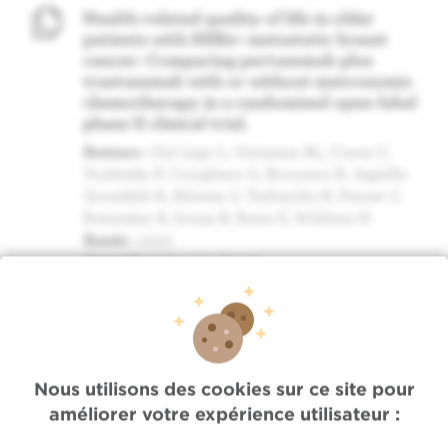
Health-related quality of life in older
patients with HER2+ metastatic breast
cancer: Comparing pertuzumab plus
trastuzumab with or without metronomic
chemotherapy in a randomised open-label
phase II clinical trial.
Auteurs :
Dal Lago L, Uwimana AL, Coens C,
Vuylsteke P, Curigliano G, Brouwers B, Jagiello-
Gruszfeld A, Altintas S, Tryfonidis K, Poncet C,
Bottomley A, Sousa B, Brain E, Wildiers H
Année :
2022
Journal :
J Geriatr Oncol
Frailty in older adults with cancer (Fabio
Gomez, editor) - Part III : Breast cancer in
older adults with frailty
Auteurs :
Dal Lago L, De Caluwe A, Borghgraef
Nous utilisons des cookies sur ce site pour
C, Dumont L, Pepersack T
Année :
2022
améliorer votre expérience utilisateur :
Journal :
Book