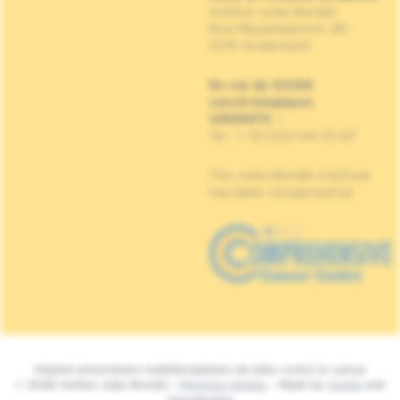
Institut Jules Bordet
Rue Meylemeersch, 90
1070 Anderlecht
En cas de SOINS
cancérologiques
URGENTS
:
Tel : + 32 (0)2 541 33 87
The Jules Bordet Institute
has been recognised as
Hôpital universitaire multidisciplinaire de lutte contre le cancer
© 2026 Institut Jules Bordet -
Mentions légales
- Made by
Spade
and
MakeMeWeb