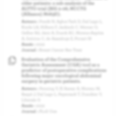
older patients: a sub‑analysis of the
ALTTO trial (BIG 2‑06; NCCTG
(Alliance) N063D).
Auteurs :
Pondé N, Agbor-Tarh D, Dal Lago L,
Korde LA, Hilbers F, Jackisch C, Werner O,
Gelber Rd, Jatoi A, Dueck AC, Moreno-Aspitia
A, Sotiriou C, de Azambuja E, Piccart M
Année :
2022
Journal :
Breast Cancer Res Treat
Evaluation of the Comprehensive
Geriatric Assessment (CGA) tool as a
predictor of postoperative complications
following major oncological abdominal
surgery in geriatric patients.
Auteurs :
Penning Y, El Asmar A, Moreau M,
Raspé J, Dal Lago L, Pepersack T, Donckier V,
Liberale G
Année :
2022
Journal :
PLoS One