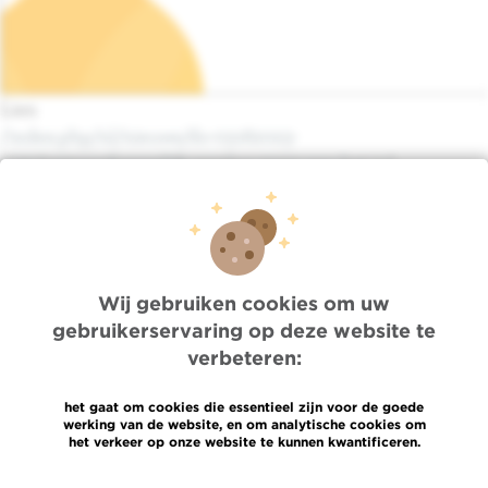
Lien
/index.php/nl/nieuws/do-03162023-
1132/wetenschappelijk-verslag-2022-van-het-jul…
Quick Access
Jobs
Nieuws
Wij gebruiken cookies om uw
Pers
gebruikerservaring op deze website te
Professionele toegang
verbeteren:
Een arts, dienst te vinden
Association Jules Bordet asbl
het gaat om cookies die essentieel zijn voor de goede
OECI
werking van de website, en om analytische cookies om
het verkeer op onze website te kunnen kwantificeren.
Leveringsinformatie
Delen van medische informatie
Meer informatie