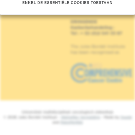
Mijlenmeersstraat 90,
ENKEL DE ESSENTIËLE COOKIES TOESTAAN
1070 Anderlecht
DRINGENDE
Kankerbehandeling
:
Tel : + 32 (0)2 541 33 87
The Jules Bordet Institute
has been recognised as
Universitair multidisciplinair oncologisch ziekenhuis
© 2026 Jules Bordet Instituut -
Wettelijke Vermelding
- Made by
Spade
and
MakeMeWeb