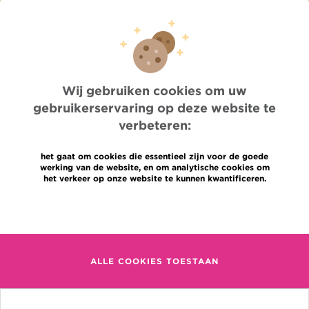
Pers
Professionele toegang
Een arts, dienst te vinden
Association Jules Bordet asbl
OECI
Leveringsinformatie
Wij gebruiken cookies om uw
Delen van medische informatie
gebruikerservaring op deze website te
Privacybeleid
Transparantie
verbeteren:
Cookies beleid
Onze sociale media
het gaat om cookies die essentieel zijn voor de goede
werking van de website, en om analytische cookies om
Brochures
het verkeer op onze website te kunnen kwantificeren.
Gender Equaly Plan
Talen
Contact
Meer informatie
en
+32 (0)2 541 31 11
fr
ALLE COOKIES TOESTAAN
nl
(Afspraak, uitslag of iets
anders)
Jules Bordet Instituut