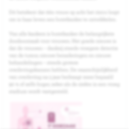
Dit betekent dat één vrouw op acht het risico loopt
om in haar leven een borstkanker te ontwikkelen.
Van alle kankers is borstkanker de belangrijkste
doodsoorzaak voor vrouwen. Het goede nieuws is
dat de vrouwen – dankzij steeds vroegere detectie
van de tumor, nieuwe benaderingen en nieuwe
behandelingen – steeds grotere
overlevingskansen hebben. De waarschijnlijkheid
van overleving na 5 jaar bedraagt meer bepaald
90 % of zelfs hoger, zeker als de ziekte in een vroeg
stadium wordt vastgesteld.