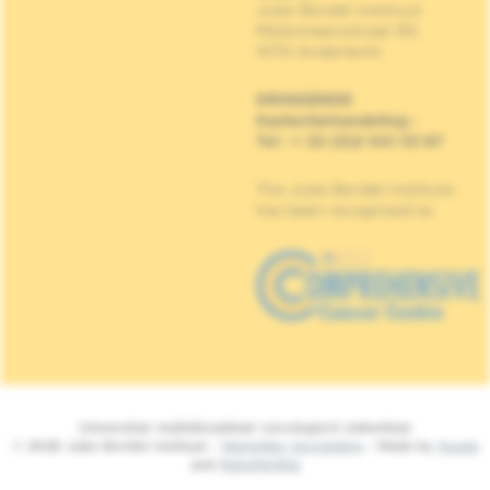
Jules Bordet Instituut
Mijlenmeersstraat 90,
1070 Anderlecht
DRINGENDE
Kankerbehandeling
:
Tel : + 32 (0)2 541 33 87
The Jules Bordet Institute
has been recognised as
Universitair multidisciplinair oncologisch ziekenhuis
© 2026 Jules Bordet Instituut -
Wettelijke Vermelding
- Made by
Spade
and
MakeMeWeb