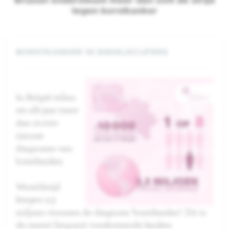
tegen borstkanker
BORSTKANKER IN ENKELECIJFERS
In België tellen
we elk jaar meer
dan 10.000
nieuwe
diagnoses van
borstkanker.
Wereldwijd
kregen 2,3
miljoen vrouwen de diagnose ‘borstkanker’. Dit is
de meest frequent voorkomende kanker.