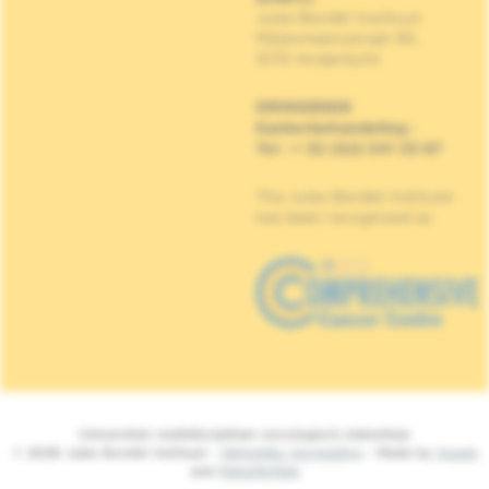
Jules Bordet Instituut
Mijlenmeersstraat 90,
1070 Anderlecht
DRINGENDE
Kankerbehandeling
:
Tel : + 32 (0)2 541 33 87
The Jules Bordet Institute
has been recognised as
Universitair multidisciplinair oncologisch ziekenhuis
© 2026 Jules Bordet Instituut -
Wettelijke Vermelding
- Made by
Spade
and
MakeMeWeb