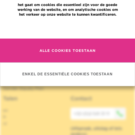
Nieuws
het gaat om cookies die essentieel zijn voor de goede
Pers
werking van de website, en om analytische cookies om
het verkeer op onze website te kunnen kwantificeren.
Professionele toegang
Een arts, dienst te vinden
Meer informatie
Association Jules Bordet asbl
OECI
Leveringsinformatie
Delen van medische informatie
ALLE COOKIES TOESTAAN
Privacybeleid
Transparantie
Cookies beleid
ENKEL DE ESSENTIËLE COOKIES TOESTAAN
Onze sociale media
Brochures
Gender Equaly Plan
Talen
Contact
en
+32 (0)2 541 31 11
fr
nl
(Afspraak, uitslag of iets
anders)