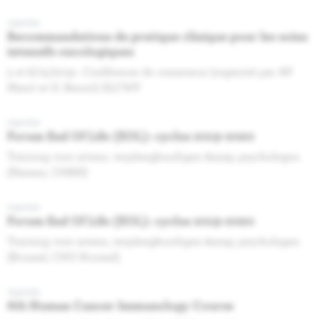
Agenda
Recommandations de pratique clinique pour les soins
intensifs oncologiques
5 et 6/12/2019 : Conférence de consensus (organisé par AP
Meert et D. Benoit) ELCWP
Agenda
Forum End Of Life (EOL): cyclus 2019-2020
Training voor artsen, verpleegkundigen &amp; psychologen
(Namen, CHRN)
Agenda
Forum End Of Life (EOL): cyclus 2019-2020
Training voor artsen, verpleegkundigen &amp; psychologen
(Brussel, CHU Brussel)
Agenda
6th Human Cancer Immunology Course