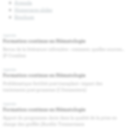
Agenda
Homepage slider
Brochure
Agenda
Formation continue en Hématologie
Revue de la littérature infirmière : comment, quelles sources...
(P Crombez
Agenda
Formation continue en Hématologie
Problématique fertilité post-transplant- impact des
traitements post-grossesse (I Demeestere)
Agenda
Formation continue en Hématologie
Apport du programme Jacie dans la qualité de la prise en
charge des greffés (Aurélie Timmermans