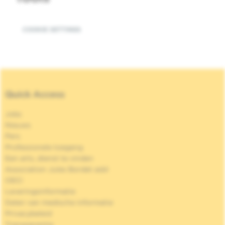
COOKIE SETTINGS
Quick Access
Jobs
Nieuws
Pers
Professionele toegang
Een arts, dienst te vinden
Association Jules Bordet asbl
OECI
Leveringsinformatie
Delen van medische informatie
Privacybeleid
Transparantie