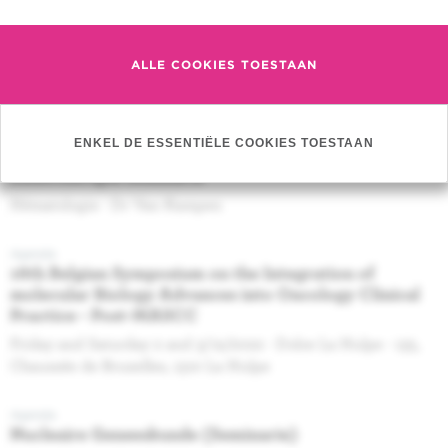
Agenda
Radiotherapie seminarie
ALLE COOKIES TOESTAAN
ImmunoRad 2023: Congress Highlights - Mme Cogels
Morgane
ENKEL DE ESSENTIËLE COOKIES TOESTAAN
Agenda
Radiotherapie seminarie
Hématologie - Dr Van Kampen
Agenda
16th Belgian Symposium on the Integration of
molecular Biology Advances into Oncology Clinical
Practice - Post-MASCC
Friday and Saturday 2 and 3/12/2022 - Dolce La Hulpe - 135,
Chaussée de Bruxelles, 1310 La Hulpe
Agenda
Nucleaire Geneeskunde (Seminarie)