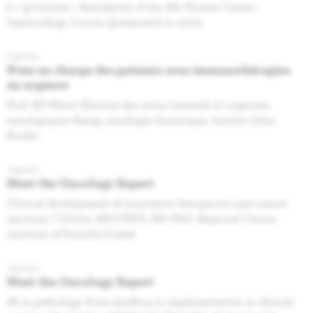
8 + 9/10/2020 : Annulation of the 6th Human Cancer
Immunology Course (postponed in 2021)
Agenda
Prise en charge des patients sous immunothérapies
en urgence
Prof. AP Meert (Service des soins intensifs et urgences
oncologiques &amp; oncologie thoracique, Institut Jules
Bordet
Agenda
Meet the Oncology Expert
Clinical development of innovative therapeutic anti-cancer
vaccines ? Olivier ADOTEVI, MD PhD ,Regional Cancer
Institute of Franche-Comté
Agenda
Meet the Oncology Expert
AI in pathology: from sandbox to implementation in clinical