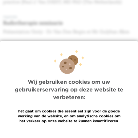
practice (Paul J. Van DIEST, MD PhD (The Netherlands)
Agenda
Radiotherapie seminarie
Présentation Unity - Dr Van Den Begin et Mr Gulyban Akos
Agenda
Séminaire du Programme de Soins Oncologiques
Multisite
Histoire des soins de support en oncologie et nouveaux
concepts émergents
Wij gebruiken cookies om uw
gebruikerservaring op deze website te
Agenda
Radiotherapie seminarie
verbeteren:
Post-SABCS 2022 : breast RT topics - Dr DE CALUWE A
het gaat om cookies die essentieel zijn voor de goede
werking van de website, en om analytische cookies om
Agenda
het verkeer op onze website te kunnen kwantificeren.
Radiotherapie seminarie
Étude&nbsp;: OligoCare - Dr Bodson Elisa
Meer informatie