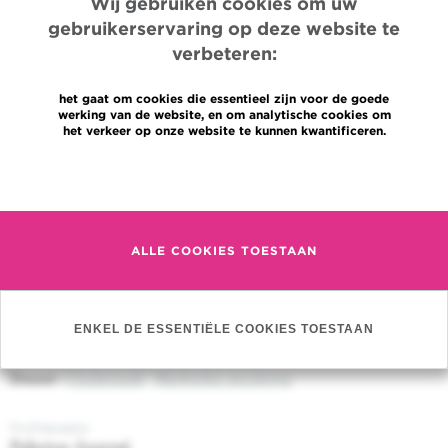
Wij gebruiken cookies om uw
gebruikerservaring op deze website te
Profielpagina
verbeteren:
Michel Hardy
Dienst :
Kinesitherapie
het gaat om cookies die essentieel zijn voor de goede
werking van de website, en om analytische cookies om
het verkeer op onze website te kunnen kwantificeren.
Profielpagina
Eric Hawaux
Meer informatie
Dienst :
Urologie
+32 (0)2 555 55 55
ALLE COOKIES TOESTAAN
Profielpagina
Pierre Heimann
ENKEL DE ESSENTIËLE COOKIES TOESTAAN
Profielpagina
Michail Ignatiadis
Dienst :
Onderzoek
,
Medische oncologie
Profielpagina
Fabrice Journé