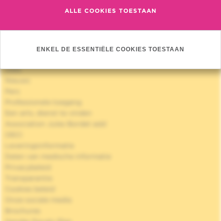
ALLE COOKIES TOESTAAN
Quick Access
ENKEL DE ESSENTIËLE COOKIES TOESTAAN
Jobs
Nieuws
Pers
Professionele toegang
Een arts, dienst te vinden
Association Jules Bordet asbl
OECI
Leveringsinformatie
Delen van medische informatie
Privacybeleid
Transparantie
Cookies beleid
Onze sociale media
Brochures