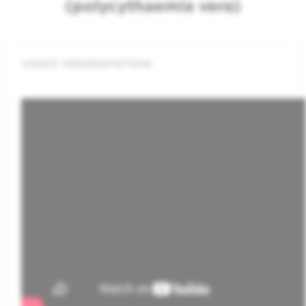
(polycythaemia vera)
VIDEO PRESENTATION