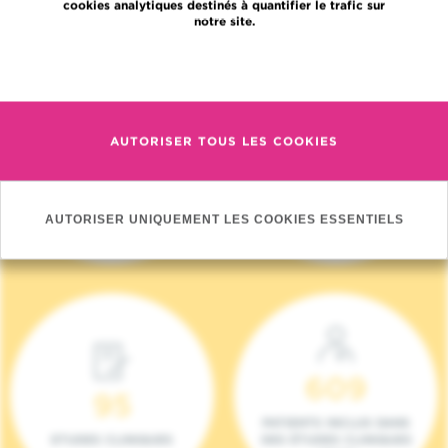
cookies analytiques destinés à quantifier le trafic sur
notre site.
En savoir plus
AUTORISER TOUS LES COOKIES
4 140
17
NOUVEAUX
ONCOTEAMS
PATIENTS (2023)
AUTORISER UNIQUEMENT LES COOKIES ESSENTIELS
609
95
PATIENTS INCLUS DANS
ETUDES CLINIQUES
DES ÉTUDES CLINIQUES