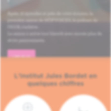
Après 16 épisodes et près de 1.000 écoutes, la
première saison de HÔP'VOICES, le podcast de
l'H.U.B, s'achève.
La saison 2 arrive tout bientôt avec encore plus de
récits passionnants.
LIRE PLUS
L'Institut Jules Bordet en
quelques chiffres