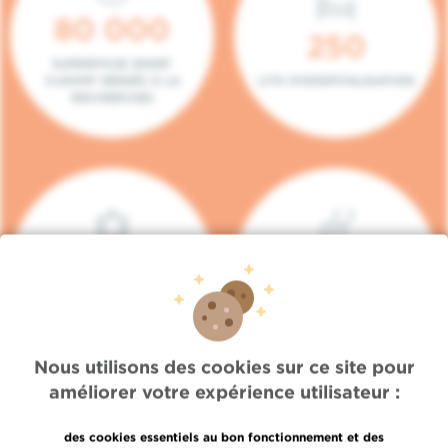
80 000
250
SUPERFICIE (DONT
5.000M² DÉDIÉS À LA
LITS D'HOSPITALISATION
RECHERCHE)
140
104
PLACES EN HÔPITAL DE
BOXES DE
JOUR
CONSULTATION
Nous utilisons des cookies sur ce site pour
améliorer votre expérience utilisateur :
des cookies essentiels au bon fonctionnement et des