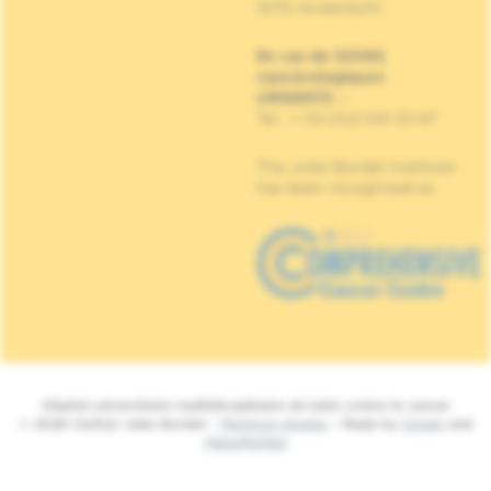
1070 Anderlecht
En cas de SOINS
cancérologiques
URGENTS
:
Tel : + 32 (0)2 541 33 87
The Jules Bordet Institute
has been recognised as
Hôpital universitaire multidisciplinaire de lutte contre le cancer
© 2026 Institut Jules Bordet -
Mentions légales
- Made by
Spade
and
MakeMeWeb