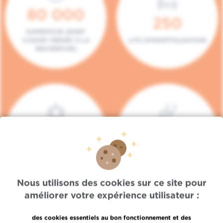
80 000
250
SUPERFICIE (DONT
5.000M² DÉDIÉS À LA
LITS D'HOSPITALISATION
RECHERCHE)
140
104
PLACES EN HÔPITAL DE
BOXES DE
JOUR
CONSULTATION
Nous utilisons des cookies sur ce site pour
améliorer votre expérience utilisateur :
des cookies essentiels au bon fonctionnement et des