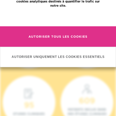
cookies analytiques destinés à quantifier le trafic sur
notre site.
En savoir plus
AUTORISER TOUS LES COOKIES
4 140
17
NOUVEAUX
ONCOTEAMS
PATIENTS (2023)
AUTORISER UNIQUEMENT LES COOKIES ESSENTIELS
609
95
PATIENTS INCLUS DANS
ETUDES CLINIQUES
DES ÉTUDES CLINIQUES