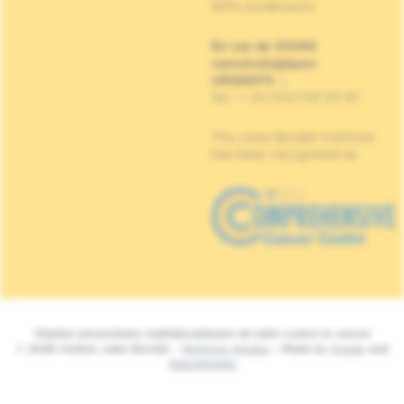
1070 Anderlecht
En cas de SOINS
cancérologiques
URGENTS
:
Tel : + 32 (0)2 541 33 87
The Jules Bordet Institute
has been recognised as
Hôpital universitaire multidisciplinaire de lutte contre le cancer
© 2026 Institut Jules Bordet -
Mentions légales
- Made by
Spade
and
MakeMeWeb