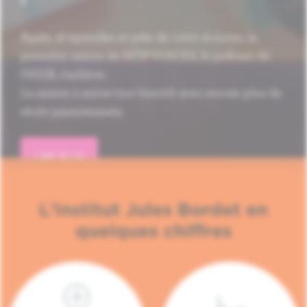
Après 16 épisodes et près de 1.000 écoutes, la
première saison de HÔP'VOICES, le podcast de
l'H.U.B, s'achève.
La saison 2 arrive tout bientôt avec encore plus de
récits passionnants.
LIRE PLUS
L'Institut Jules Bordet en
quelques chiffres