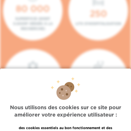
80 000
250
SUPERFICIE (DONT
5.000M² DÉDIÉS À LA
LITS D'HOSPITALISATION
RECHERCHE)
140
104
PLACES EN HÔPITAL DE
BOXES DE
JOUR
CONSULTATION
Nous utilisons des cookies sur ce site pour
améliorer votre expérience utilisateur :
des cookies essentiels au bon fonctionnement et des