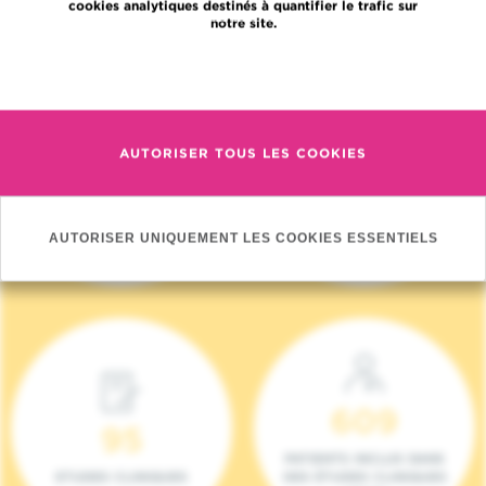
cookies analytiques destinés à quantifier le trafic sur
notre site.
En savoir plus
AUTORISER TOUS LES COOKIES
4 140
17
NOUVEAUX
ONCOTEAMS
PATIENTS (2023)
AUTORISER UNIQUEMENT LES COOKIES ESSENTIELS
609
95
PATIENTS INCLUS DANS
ETUDES CLINIQUES
DES ÉTUDES CLINIQUES