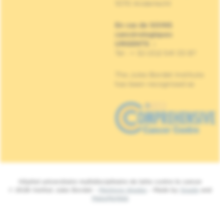
1070 Anderlecht
En cas de SOINS
cancérologiques
URGENTS
:
Tel : + 32 (0)2 541 33 87
The Jules Bordet Institute
has been recognised as
Hôpital universitaire multidisciplinaire de lutte contre le cancer
© 2026 Institut Jules Bordet -
Mentions légales
- Made by
Spade
and
MakeMeWeb