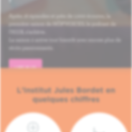
Après 16 épisodes et près de 1.000 écoutes, la
première saison de HÔP'VOICES, le podcast de
l'H.U.B, s'achève.
La saison 2 arrive tout bientôt avec encore plus de
récits passionnants.
LIRE PLUS
L'Institut Jules Bordet en
quelques chiffres