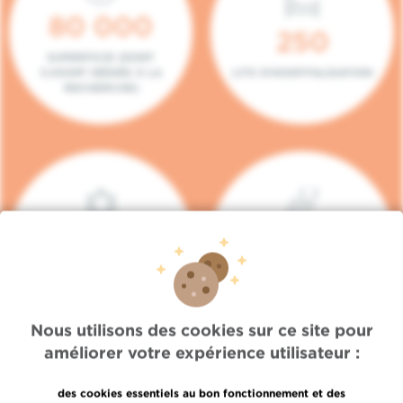
80 000
250
SUPERFICIE (DONT
5.000M² DÉDIÉS À LA
LITS D'HOSPITALISATION
RECHERCHE)
140
104
PLACES EN HÔPITAL DE
BOXES DE
JOUR
CONSULTATION
Nous utilisons des cookies sur ce site pour
améliorer votre expérience utilisateur :
des cookies essentiels au bon fonctionnement et des