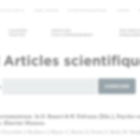
ACTUALITÉS
JOBS / STAGES
ACCÈS PROFESSIONNEL
MYHUB
u
CANCERS
SERVICES
RECHERCH
TRAITÉS
D'ACCOMPAGNEMENT
ENSEIGNE
DRE/ANNULER
DEMANDER UN
TROUVER U
Articles scientifiq
ENDEZ-VOUS
SECOND AVIS
MÉDECIN / U
SERVICE
e
CHERCHER
ortementaux. In D. Razavi & N. Delvaux (Eds.), Psycho-
s. Elsevier Masson.
, Ducochet J, Beckers J, Mayer C, Bertin E, Primo C, Bodo M, Van