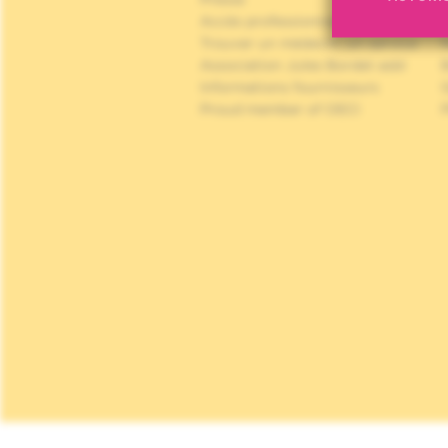
Accès professionnel
Trouver un médecin, un service
Association Jules Bordet asbl
Informations fournisseurs
Proud member of OECI
P