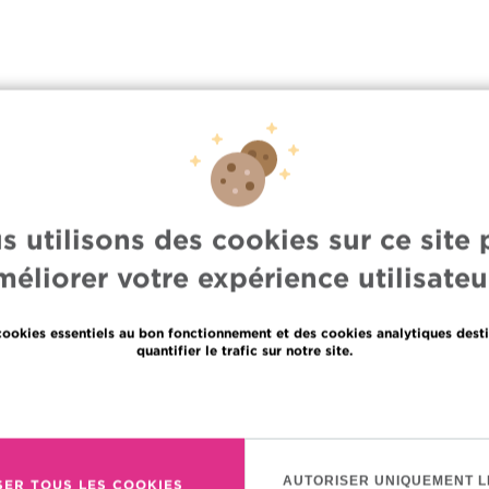
s utilisons des cookies sur ce site 
méliorer votre expérience utilisateur
cookies essentiels au bon fonctionnement et des cookies analytiques desti
quantifier le trafic sur notre site.
Languages
En savoir plus
Partage des données médicales
en
olitique de la vie privée
fr
AUTORISER UNIQUEMENT L
SER TOUS LES COOKIES
olitique de cookies
nl