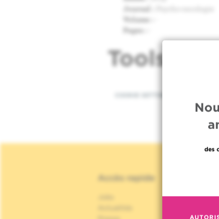
Journal :
Psycho-oncologie
Volume :
-
Pages :
-
Tools
COOKIE SETTINGS
Nou
a
des 
Accès rapide
Jobs
Actualités
P
AUTORI
Presse
P