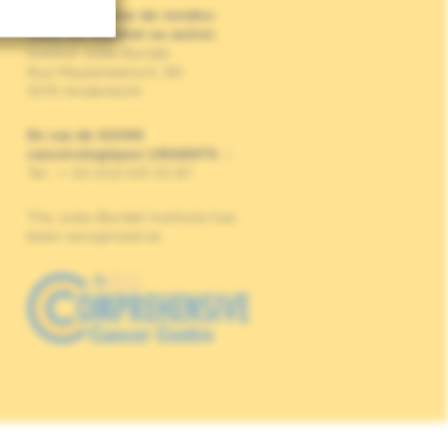
(pour une prise de rendez-
vous, un résultat ou autre)
Institut Jules Bordet
Rue Meylemeersch, 90
1070 Anderlecht
En cas de SOINS
cancérologiques URGENTS
:
Tel : + 32 (0)2 541 33 87
The Jules Bordet Institute has
been recognised as