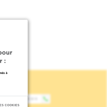
pour
 :
nés à
Contact
+32 (0)2 541 31 11
ES COOKIES