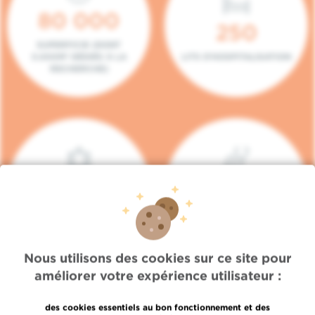
80 000
250
SUPERFICIE (DONT
5.000M² DÉDIÉS À LA
LITS D'HOSPITALISATION
RECHERCHE)
140
104
PLACES EN HÔPITAL DE
BOXES DE
JOUR
CONSULTATION
Nous utilisons des cookies sur ce site pour
améliorer votre expérience utilisateur :
des cookies essentiels au bon fonctionnement et des