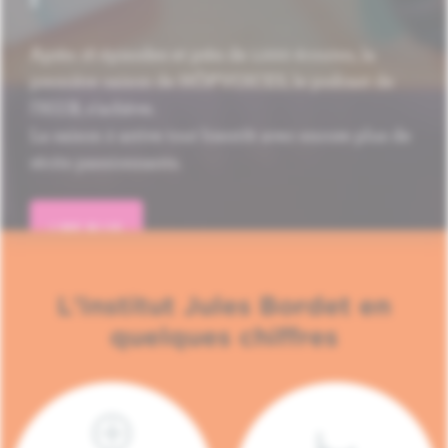
Après 16 épisodes et près de 1.000 écoutes, la
première saison de HÔP'VOICES, le podcast de
l'H.U.B, s'achève.
La saison 2 arrive tout bientôt avec encore plus de
récits passionnants.
LIRE PLUS
L'Institut Jules Bordet en
quelques chiffres