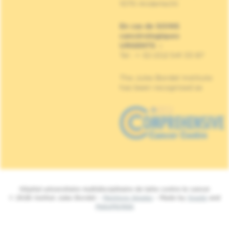
1070 Anderlecht
En cas de SOINS
cancérologiques
URGENTS
:
Tel : + 32 (0)2 541 33 87
The Jules Bordet Institute
has been recognised as
Hôpital universitaire multidisciplinaire de lutte contre le cancer
© 2026 Institut Jules Bordet -
Mentions légales
- Made by
Spade
and
MakeMeWeb