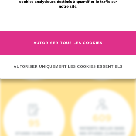
cookies analytiques destinés à quantifier le trafic sur
notre site.
En savoir plus
AUTORISER TOUS LES COOKIES
4 140
17
NOUVEAUX
ONCOTEAMS
PATIENTS (2023)
AUTORISER UNIQUEMENT LES COOKIES ESSENTIELS
609
95
PATIENTS INCLUS DANS
ETUDES CLINIQUES
DES ÉTUDES CLINIQUES