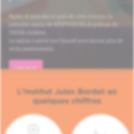
Après 16 épisodes et près de 1.000 écoutes, la
première saison de HÔP'VOICES, le podcast de
l'H.U.B, s'achève.
La saison 2 arrive tout bientôt avec encore plus de
récits passionnants.
LIRE PLUS
L'Institut Jules Bordet en
quelques chiffres