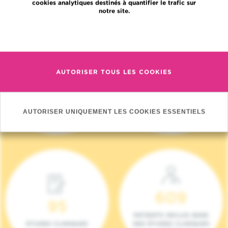
cookies analytiques destinés à quantifier le trafic sur
notre site.
En savoir plus
AUTORISER TOUS LES COOKIES
4 140
17
NOUVEAUX
ONCOTEAMS
PATIENTS (2023)
AUTORISER UNIQUEMENT LES COOKIES ESSENTIELS
609
95
PATIENTS INCLUS DANS
ETUDES CLINIQUES
DES ÉTUDES CLINIQUES