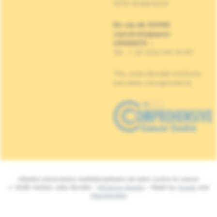
1070 Anderlecht
En cas de SOINS
cancérologiques
URGENTS
:
Tel : + 32 (0)2 541 33 87
The Jules Bordet Institute
has been recognised as
Hôpital universitaire multidisciplinaire de lutte contre le cancer
© 2026 Institut Jules Bordet -
Mentions légales
- Made by
Spade
and
MakeMeWeb