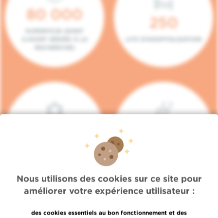
80 000
250
SUPERFICIE (DONT
5.000M² DÉDIÉS À LA
LITS D'HOSPITALISATION
RECHERCHE)
140
104
PLACES EN HÔPITAL DE
BOXES DE
JOUR
CONSULTATION
Nous utilisons des cookies sur ce site pour
améliorer votre expérience utilisateur :
des cookies essentiels au bon fonctionnement et des