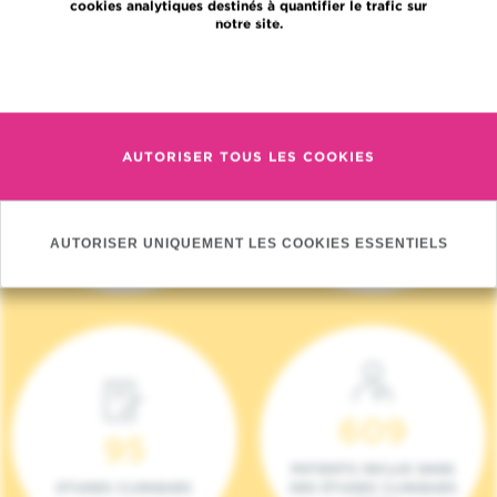
cookies analytiques destinés à quantifier le trafic sur
notre site.
En savoir plus
AUTORISER TOUS LES COOKIES
4 140
17
NOUVEAUX
ONCOTEAMS
PATIENTS (2023)
AUTORISER UNIQUEMENT LES COOKIES ESSENTIELS
609
95
PATIENTS INCLUS DANS
ETUDES CLINIQUES
DES ÉTUDES CLINIQUES