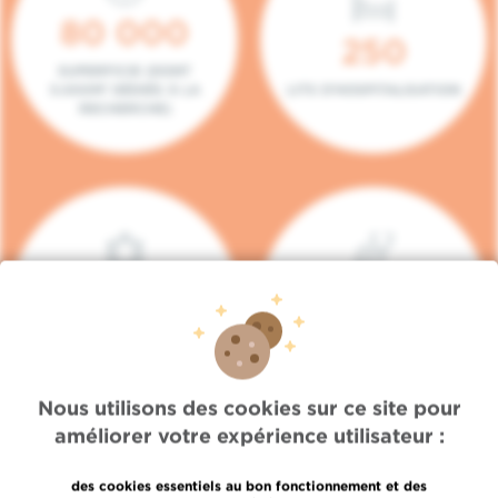
80 000
250
SUPERFICIE (DONT
5.000M² DÉDIÉS À LA
LITS D'HOSPITALISATION
RECHERCHE)
140
104
PLACES EN HÔPITAL DE
BOXES DE
JOUR
CONSULTATION
Nous utilisons des cookies sur ce site pour
améliorer votre expérience utilisateur :
des cookies essentiels au bon fonctionnement et des