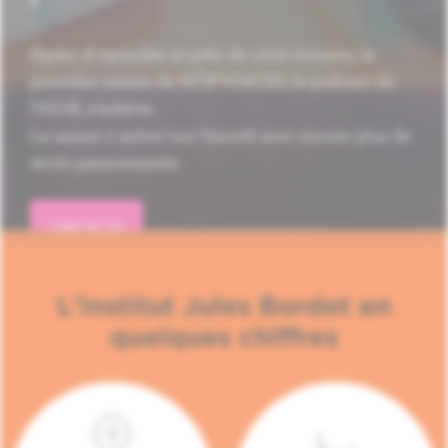
Après 16 épisodes et près de 1.000 écoutes, la
première saison de HÔP'VOICES, le podcast de
l'H.U.B, s'achève.
La saison 2 arrive tout bientôt avec encore plus de
récits passionnants.
LIRE PLUS
L'Institut Jules Bordet en
quelques chiffres