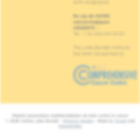
1070 Anderlecht
En cas de SOINS
cancérologiques
URGENTS
:
Tel : + 32 (0)2 541 33 87
The Jules Bordet Institute
has been recognised as
Hôpital universitaire multidisciplinaire de lutte contre le cancer
© 2026 Institut Jules Bordet -
Mentions légales
- Made by
Spade
and
MakeMeWeb