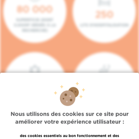
80 000
250
SUPERFICIE (DONT
5.000M² DÉDIÉS À LA
LITS D'HOSPITALISATION
RECHERCHE)
140
104
PLACES EN HÔPITAL DE
BOXES DE
JOUR
CONSULTATION
Nous utilisons des cookies sur ce site pour
améliorer votre expérience utilisateur :
des cookies essentiels au bon fonctionnement et des