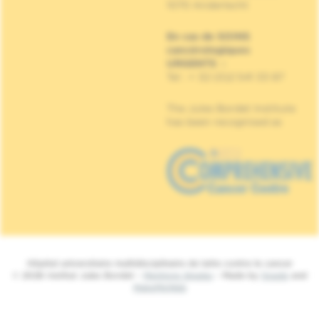
1070 Anderlecht
En cas de SOINS
cancérologiques
URGENTS
:
Tel : + 32 (0)2 541 33 87
The Jules Bordet Institute
has been recognised as
Hôpital universitaire multidisciplinaire de lutte contre le cancer
© 2026 Institut Jules Bordet -
Mentions légales
- Made by
Spade
and
MakeMeWeb