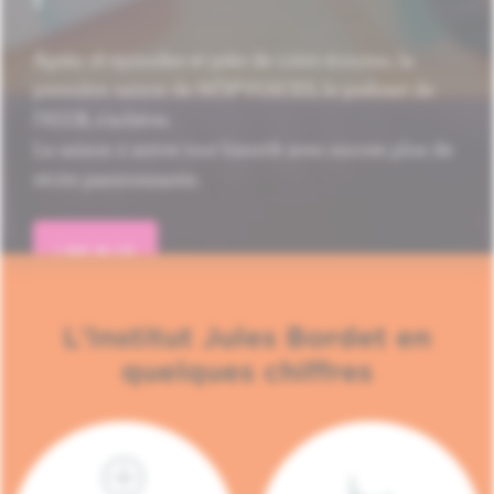
Après 16 épisodes et près de 1.000 écoutes, la
première saison de HÔP'VOICES, le podcast de
l'H.U.B, s'achève.
La saison 2 arrive tout bientôt avec encore plus de
récits passionnants.
LIRE PLUS
L'Institut Jules Bordet en
quelques chiffres