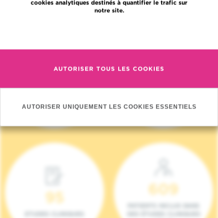
cookies analytiques destinés à quantifier le trafic sur
notre site.
En savoir plus
AUTORISER TOUS LES COOKIES
4 140
17
NOUVEAUX
ONCOTEAMS
PATIENTS (2023)
AUTORISER UNIQUEMENT LES COOKIES ESSENTIELS
609
95
PATIENTS INCLUS DANS
ETUDES CLINIQUES
DES ÉTUDES CLINIQUES