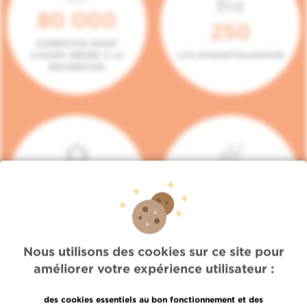
80 000
250
SUPERFICIE (DONT
5.000M² DÉDIÉS À LA
LITS D'HOSPITALISATION
RECHERCHE)
140
104
PLACES EN HÔPITAL DE
BOXES DE
JOUR
CONSULTATION
Nous utilisons des cookies sur ce site pour
améliorer votre expérience utilisateur :
des cookies essentiels au bon fonctionnement et des