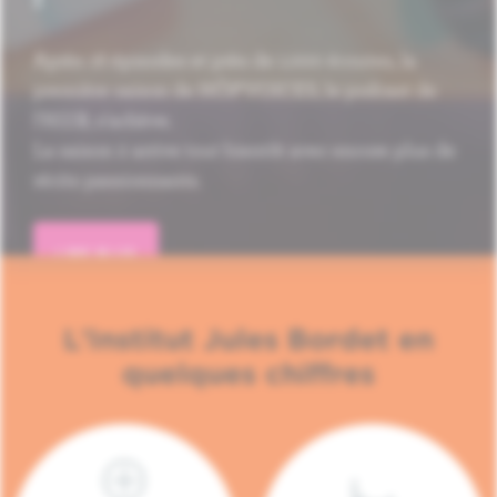
Après 16 épisodes et près de 1.000 écoutes, la
première saison de HÔP'VOICES, le podcast de
l'H.U.B, s'achève.
La saison 2 arrive tout bientôt avec encore plus de
récits passionnants.
LIRE PLUS
L'Institut Jules Bordet en
quelques chiffres