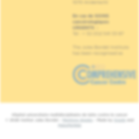
1070 Anderlecht
En cas de SOINS
cancérologiques
URGENTS
:
Tel : + 32 (0)2 541 33 87
The Jules Bordet Institute
has been recognised as
Hôpital universitaire multidisciplinaire de lutte contre le cancer
© 2026 Institut Jules Bordet -
Mentions légales
- Made by
Spade
and
MakeMeWeb