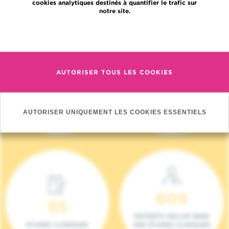
cookies analytiques destinés à quantifier le trafic sur
notre site.
En savoir plus
AUTORISER TOUS LES COOKIES
4 140
17
NOUVEAUX
ONCOTEAMS
PATIENTS (2023)
AUTORISER UNIQUEMENT LES COOKIES ESSENTIELS
609
95
PATIENTS INCLUS DANS
ETUDES CLINIQUES
DES ÉTUDES CLINIQUES