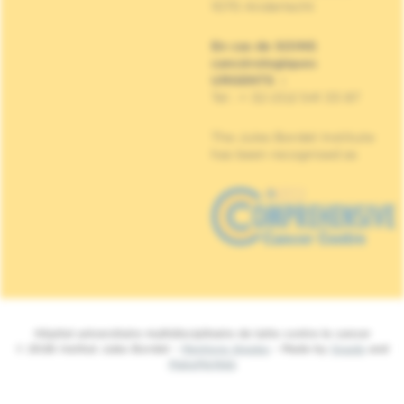
1070 Anderlecht
En cas de SOINS
cancérologiques
URGENTS
:
Tel : + 32 (0)2 541 33 87
The Jules Bordet Institute
has been recognised as
Hôpital universitaire multidisciplinaire de lutte contre le cancer
© 2026 Institut Jules Bordet -
Mentions légales
- Made by
Spade
and
MakeMeWeb