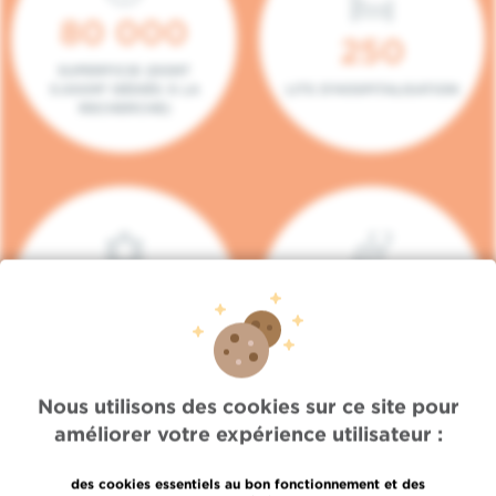
80 000
250
SUPERFICIE (DONT
5.000M² DÉDIÉS À LA
LITS D'HOSPITALISATION
RECHERCHE)
140
104
PLACES EN HÔPITAL DE
BOXES DE
JOUR
CONSULTATION
Nous utilisons des cookies sur ce site pour
améliorer votre expérience utilisateur :
des cookies essentiels au bon fonctionnement et des