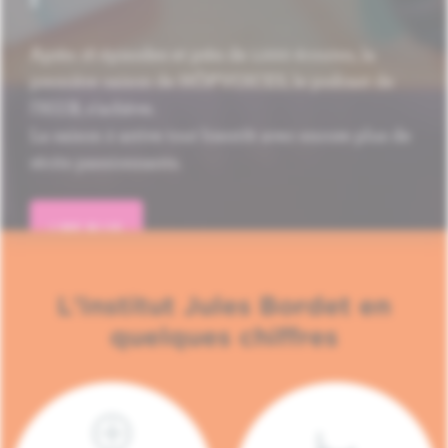
Après 16 épisodes et près de 1.000 écoutes, la
première saison de HÔP'VOICES, le podcast de
l'H.U.B, s'achève.
La saison 2 arrive tout bientôt avec encore plus de
récits passionnants.
LIRE PLUS
L'Institut Jules Bordet en
quelques chiffres