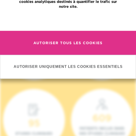
cookies analytiques destinés à quantifier le trafic sur
notre site.
En savoir plus
AUTORISER TOUS LES COOKIES
4 140
17
NOUVEAUX
ONCOTEAMS
PATIENTS (2023)
AUTORISER UNIQUEMENT LES COOKIES ESSENTIELS
609
95
PATIENTS INCLUS DANS
ETUDES CLINIQUES
DES ÉTUDES CLINIQUES