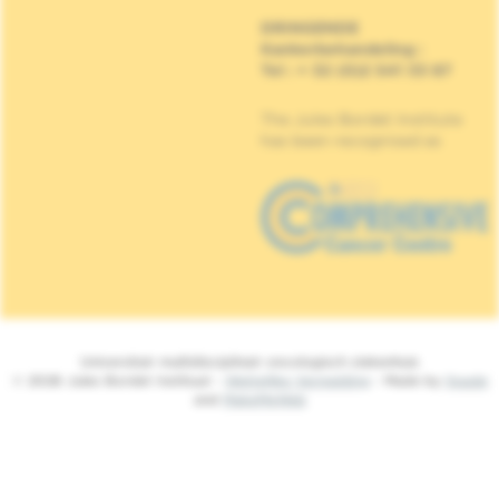
DRINGENDE
Kankerbehandeling
:
Tel : + 32 (0)2 541 33 87
The Jules Bordet Institute
has been recognised as
Universitair multidisciplinair oncologisch ziekenhuis
© 2026 Jules Bordet Instituut -
Wettelijke Vermelding
- Made by
Spade
and
MakeMeWeb