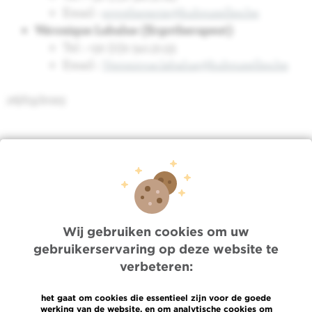
Email :
ergotherapie@hubruxelles.be
Véronique Labalue (Ergotherapeut)
Tel : +32 (0)2 541.31.53
Email :
Veronique.labalue@hubruxelles.be
26/03/2025
Terug : Ergotherapie
Quick Access
Wij gebruiken cookies om uw
gebruikerservaring op deze website te
Jobs
verbeteren:
Nieuws
Pers
Professionele toegang
het gaat om cookies die essentieel zijn voor de goede
werking van de website, en om analytische cookies om