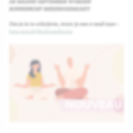
DE MAAND SEPTEMBER WORDEN
BINNENKORT BEKENDGEMAAKT.
Om je in te schrijven, stuur je een e-mail naar :
bien-etre.di@hubruxelles.be