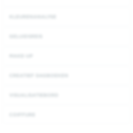
KLEURENANALYSE
GELUIDSREIS
MAKE-UP
CREATIEF DAGBOEKEN
VISUALISATIEBORD
COIFFURE