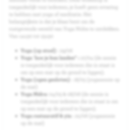
toegankelijk voor iedereen, je hoeft geen ervaring
te hebben met yoga of meditatie. Het
belangrijkste is dat je klaar bent om de
rustgevende wereld van Yoga Nidra te ontdekken.
Van
14u30 tot 15u30
Yoga (op stoel)
: 29/06
Yoga
"
hoe je kan landen" :
27/04 (de sessie
is toegankelijk voor iedereen die in staat is
om op een mat op de grond te liggen).
Yoga (ogen gesloten)
: 18/05 (yogasessie op
de mat)
Yoga Nidra:
04/05 & 08/06 (de sessie is
toegankelijk voor iedereen die in staat is om
op een mat op de grond te liggen).
Yoga restauratif & yin
: 22/06 (yogasessie
op de mat)