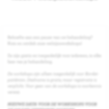
Behoefte aan een pauze van uw behandeling?
Kom en ontdek onze welzijnsworkshops!
Ze zijn gratis en toegankelijk voor iedereen, in elke
fase van je behandeling.
De workshops zijn alleen toegankelijk voor Bordet-
patiënten. Deelname is gratis, maar registratie is
verplicht.
Voor geen van de workshops is voorkennis
vereist.
NIEUWE DATA VOOR DE WORKSHOPS VOOR