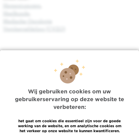
Hersentumoren
,
Heelkunde
,
Medische Oncologie
Verpleegafdeling (CVZO)
Quick Access
Jobs
Wij gebruiken cookies om uw
Nieuws
gebruikerservaring op deze website te
Pers
verbeteren:
Professionele toegang
Een arts, dienst te vinden
het gaat om cookies die essentieel zijn voor de goede
Association Jules Bordet asbl
werking van de website, en om analytische cookies om
OECI
het verkeer op onze website te kunnen kwantificeren.
Leveringsinformatie