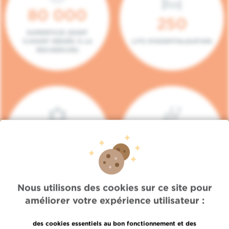
80 000
250
SUPERFICIE (DONT
5.000M² DÉDIÉS À LA
LITS D'HOSPITALISATION
RECHERCHE)
140
104
PLACES EN HÔPITAL DE
BOXES DE
JOUR
CONSULTATION
Nous utilisons des cookies sur ce site pour
améliorer votre expérience utilisateur :
des cookies essentiels au bon fonctionnement et des