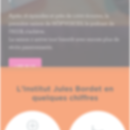
Après 16 épisodes et près de 1.000 écoutes, la
première saison de HÔP'VOICES, le podcast de
l'H.U.B, s'achève.
La saison 2 arrive tout bientôt avec encore plus de
récits passionnants.
LIRE PLUS
L'Institut Jules Bordet en
quelques chiffres