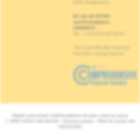
1070 Anderlecht
En cas de SOINS
cancérologiques
URGENTS
:
Tel : + 32 (0)2 541 33 87
The Jules Bordet Institute
has been recognised as
Hôpital universitaire multidisciplinaire de lutte contre le cancer
© 2026 Institut Jules Bordet -
Mentions légales
- Made by
Spade
and
MakeMeWeb