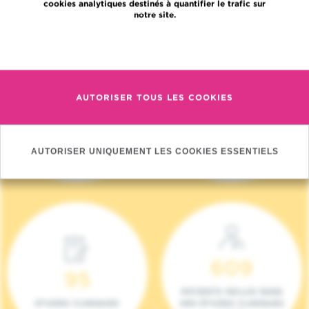
cookies analytiques destinés à quantifier le trafic sur
notre site.
En savoir plus
AUTORISER TOUS LES COOKIES
4 140
17
NOUVEAUX
ONCOTEAMS
PATIENTS (2023)
AUTORISER UNIQUEMENT LES COOKIES ESSENTIELS
609
95
PATIENTS INCLUS DANS
ETUDES CLINIQUES
DES ÉTUDES CLINIQUES