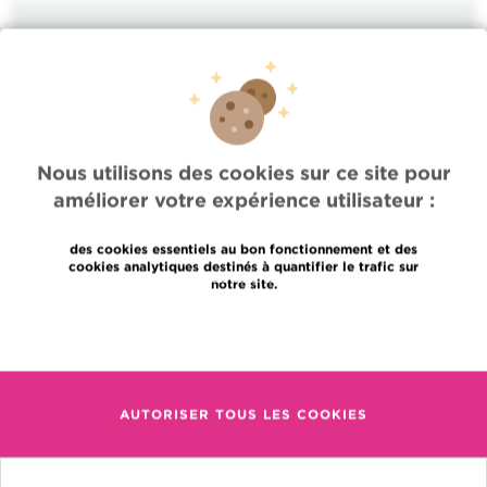
Adresse (rue, n°, code postal, commune, pays)
Nous utilisons des cookies sur ce site pour
améliorer votre expérience utilisateur :
des cookies essentiels au bon fonctionnement et des
cookies analytiques destinés à quantifier le trafic sur
notre site.
SUBMIT
En savoir plus
Accès rapide
AUTORISER TOUS LES COOKIES
Jobs
Actualités
Presse