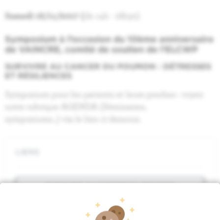
Samedi 18/11/2017 (
de 14h - 16h30)
Symposium à l’occasion du 10ème anniversaire
de VAINCRE, comité de soutien de l’ELCWP
SURVIVRE AU CANCER DU POUMON :
DÉTRESSES
ET RÉSILIENCES
Symposium pour les patients et leurs proches : voyez
notre rubrique AGENDA (Séminaires,
symposiums...) via le lien ci-dessous.
LIENS
SURVIVRE AU CANCER DU POUMON
: DÉTRESSES ET RÉSILIENCES