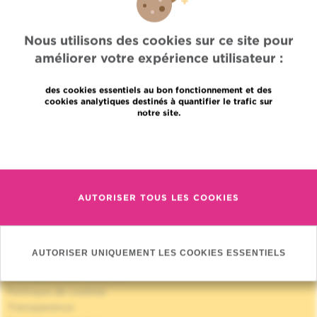
Nous utilisons des cookies sur ce site pour
améliorer votre expérience utilisateur :
des cookies essentiels au bon fonctionnement et des
cookies analytiques destinés à quantifier le trafic sur
Accès rapide
notre site.
Jobs
En savoir plus
Actualités
Presse
Accès professionnel
AUTORISER TOUS LES COOKIES
Trouver un médecin, un service
Association Jules Bordet asbl
Informations fournisseurs
Proud member of OECI
AUTORISER UNIQUEMENT LES COOKIES ESSENTIELS
Partage des données médicales
Politique de la vie privée
Politique de cookies
Transparence