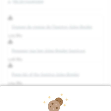
A TÉLÉCHARGER
Dossier de presse de l'Institut Jules Bordet
1.05 Mo
Persmap van het Jules Bordet Instituut
1.06 Mo
Press kit of the Institut Jules Bordet
1.04 Mo