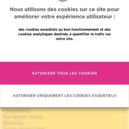
Nous utilisons des cookies sur ce site pour
améliorer votre expérience utilisateur :
Accès rapide
des cookies essentiels au bon fonctionnement et des
cookies analytiques destinés à quantifier le trafic sur
notre site.
Jobs
Actualités
En savoir plus
Presse
Accès professionnel
Trouver un médecin, un service
Association Jules Bordet asbl
AUTORISER TOUS LES COOKIES
Informations fournisseurs
Proud member of OECI
Partage des données médicales
AUTORISER UNIQUEMENT LES COOKIES ESSENTIELS
Politique de la vie privée
Politique de cookies
Transparence
Nos réseaux sociaux
Brochures