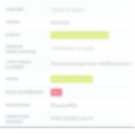
Tumeurs rares
CANCERS
sarcome
ORGAN
STATUT
Essai ouvert au recrutement
MÉDECIN
Christiane Jungels
INVESTIGATEUR
TYPE D'ESSAI
Interventionnel avec médicament e
CLINIQUE
PHASE
Phase de l'essai 2/3
ESSAI ACADÉMIQUE
Non
PharmaMar
PROMOTEUR
IDENTIFIANT
2022-502975-45-00
EUDRACT
https://clinicaltrials.gov/ct2/show
CLINICALTRIALS.GOV