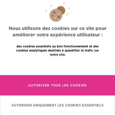
leiomyosarcome métastatique mesur
CRITÈRE(S)
première ligne pour métastases-pas
D'INCLUSION
d'anthracycline antérieurement-PS
Nous utilisons des cookies sur ce site pour
03/12/2025
MISE À JOUR
améliorer votre expérience utilisateur :
des cookies essentiels au bon fonctionnement et des
cookies analytiques destinés à quantifier le trafic sur
notre site.
En savoir plus
Accès rapide
Jobs
Actualités
AUTORISER TOUS LES COOKIES
Presse
Accès professionnel
Trouver un médecin, un service
Association Jules Bordet asbl
AUTORISER UNIQUEMENT LES COOKIES ESSENTIELS
Informations fournisseurs