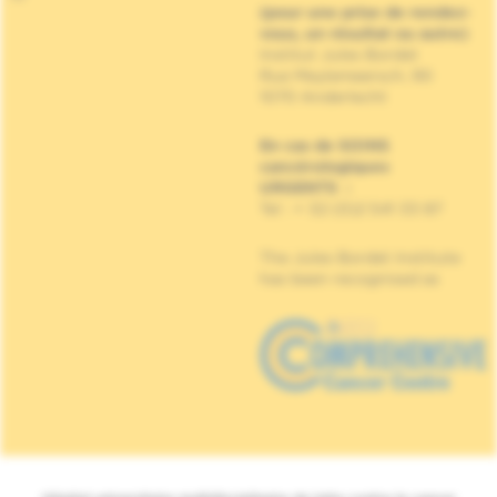
(pour une prise de rendez-
vous, un résultat ou autre)
Institut Jules Bordet
Rue Meylemeersch, 90
1070 Anderlecht
En cas de SOINS
cancérologiques
URGENTS
:
Tel : + 32 (0)2 541 33 87
The Jules Bordet Institute
has been recognised as