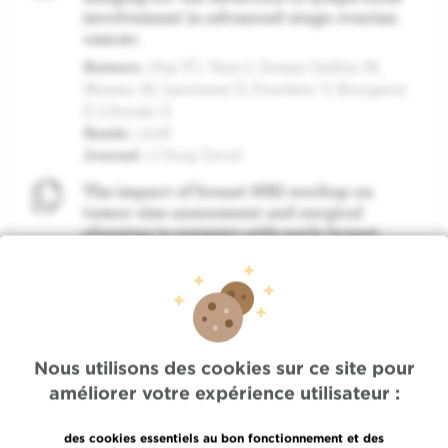
involvement in advanced-stage ovarian
cancer.
Auteurs :
Pop FC, Veys I, Gomez Galdon M,
Moreau M, Larsimont D, Donckier V, Bourgeois
P, Liberale G
Année :
2018
Journal :
J Surg Oncol
The impact of breast MRI workup on
tumor size assessment and surgical
planning in patients with early breast
cancer.
Auteurs :
Pop FC, Stanciu-Pop C, Drisis S,
Radermeker M, Vandemerckt C, Noterman D,
Moreau M, Larsimont D, Nogaret JM, Veys I
Année :
2018
Nous utilisons des cookies sur ce site pour
Journal :
Breast J
améliorer votre expérience utilisateur :
ICG fluorescence imaging as a new tool
for optimization of pathological
des cookies essentiels au bon fonctionnement et des