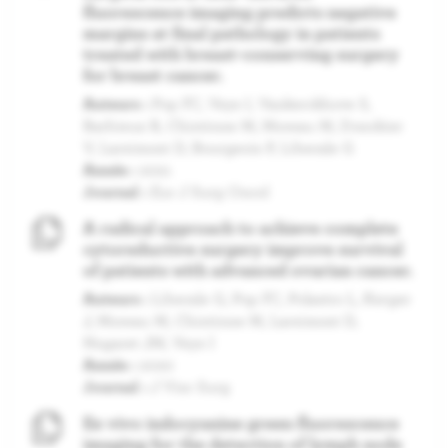
fluorescence imaging predicts negative
margins at final pathology in patients
treated with breast-conserving surgery
for breast cancer.
Auteurs :
Pop FC, Veys I, Vankerckhove S,
Barbieux R, Chintinne M, Moreau M, Donckier
V, Larsimont D, Bourgeois P, Liberale G
Année :
2021
Journal :
Eur J Surg Oncol
A radical approach to achieve complete
cytoreductive surgery improve survival
of patients with advanced ovarian cancer.
Auteurs :
Liberale G, Pop FC, Polastro L, Kerger
J, Moreau M, Chintinne M, Larsimont D,
Nogaret JM, Veys I
Année :
2020
Journal :
J Visc Surg
Ex vivo indocyanine green fluorescence
imaging for the detection of lymph node