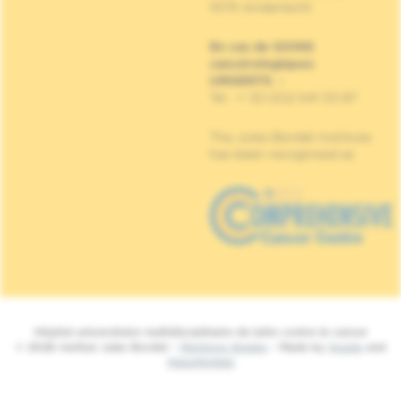
1070 Anderlecht
En cas de SOINS
cancérologiques
URGENTS
:
Tel : + 32 (0)2 541 33 87
The Jules Bordet Institute
has been recognised as
Hôpital universitaire multidisciplinaire de lutte contre le cancer
© 2026 Institut Jules Bordet -
Mentions légales
- Made by
Spade
and
MakeMeWeb