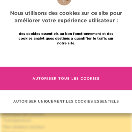
Nous utilisons des cookies sur ce site pour
améliorer votre expérience utilisateur :
des cookies essentiels au bon fonctionnement et des
Accès rapide
cookies analytiques destinés à quantifier le trafic sur
notre site.
Jobs
Actualités
En savoir plus
Presse
Accès professionnel
Trouver un médecin, un service
AUTORISER TOUS LES COOKIES
Association Jules Bordet asbl
Informations fournisseurs
Proud member of OECI
Partage des données médicales
AUTORISER UNIQUEMENT LES COOKIES ESSENTIELS
Politique de la vie privée
Politique de cookies
Transparence
Nos réseaux sociaux