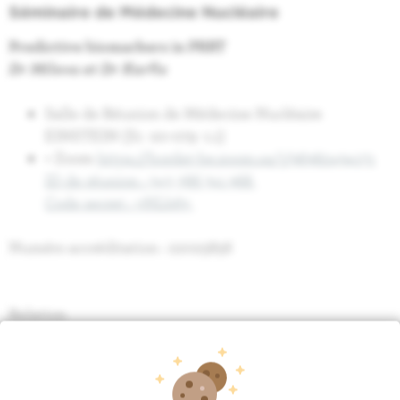
Séminaire de Médecine Nucléaire
Predictive biomarkers in PRRT
Dr Mileva et Dr Karfis
Salle de Réunion de Médecine Nucléaire
EINSTEIN (S1 -20-079 -1.1)
+ Zoom
https://bordet-be.zoom.us/j/96960494171
ID de réunion : 343 386 741 968
Code secret : yNLb6y
Numéro accréditation : 22025856
Relation
Médecine nucléaire
Recherche