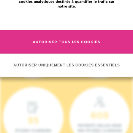
cookies analytiques destinés à quantifier le trafic sur
notre site.
En savoir plus
AUTORISER TOUS LES COOKIES
4 140
17
NOUVEAUX
ONCOTEAMS
PATIENTS (2023)
AUTORISER UNIQUEMENT LES COOKIES ESSENTIELS
609
95
PATIENTS INCLUS DANS
ETUDES CLINIQUES
DES ÉTUDES CLINIQUES