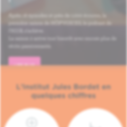
Après 16 épisodes et près de 1.000 écoutes, la
première saison de HÔP'VOICES, le podcast de
l'H.U.B, s'achève.
La saison 2 arrive tout bientôt avec encore plus de
récits passionnants.
LIRE PLUS
L'Institut Jules Bordet en
quelques chiffres