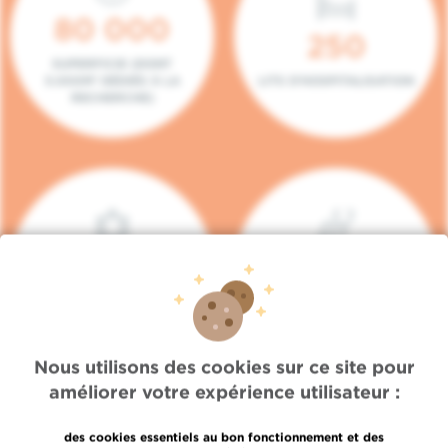
80 000
250
SUPERFICIE (DONT
5.000M² DÉDIÉS À LA
LITS D'HOSPITALISATION
RECHERCHE)
140
104
PLACES EN HÔPITAL DE
BOXES DE
JOUR
CONSULTATION
Nous utilisons des cookies sur ce site pour
améliorer votre expérience utilisateur :
des cookies essentiels au bon fonctionnement et des