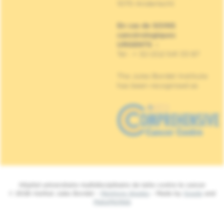
1070 Anderlecht
En cas de SOINS
cancérologiques
URGENTS
:
Tel : + 32 (0)2 541 33 87
The Jules Bordet Institute
has been recognised as
Hôpital universitaire multidisciplinaire de lutte contre le cancer
© 2026 Institut Jules Bordet -
Mentions légales
- Made by
Spade
and
MakeMeWeb