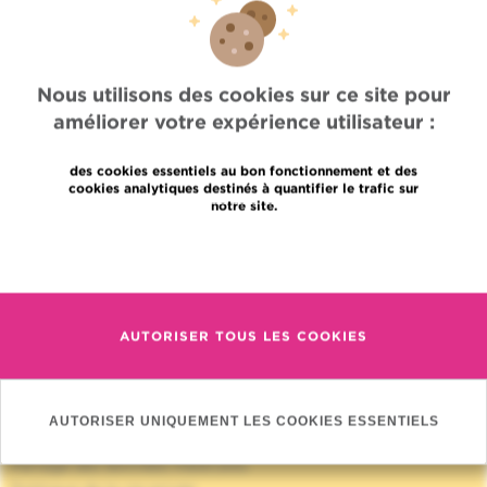
SITE WEB DES "AMIS"
Nous utilisons des cookies sur ce site pour
améliorer votre expérience utilisateur :
des cookies essentiels au bon fonctionnement et des
cookies analytiques destinés à quantifier le trafic sur
notre site.
Accès rapide
En savoir plus
Jobs
Actualités
Presse
AUTORISER TOUS LES COOKIES
Accès professionnel
Trouver un médecin, un service
Association Jules Bordet asbl
Informations fournisseurs
AUTORISER UNIQUEMENT LES COOKIES ESSENTIELS
Proud member of OECI
Partage des données médicales