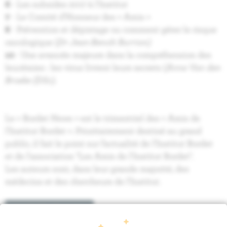
6
- Les subsides 2017 à l'Institut
7
- Le Comité d’Honneur des « Amis »
8
- Prévention et dépistage ou comment gérer le risque
oncologique (
Dr Jean-Benoît Burrion)
10
- Une avancée majeure dans la compréhension des
leucémies : les virus livrent leurs secrets (
Anne Van den
Broeke (DSc).
Le « Bordet News » est le trimestriel des « Amis de
l’Institut Bordet ». Prioritairement destiné au grand
public, il fait le point sur l’actualité de l’Institut Bordet
et de l'association "Les Amis de l'Institut Bordet".
Les auteurs sont, dans leur grande majorité, des
médecins et des chercheurs de l’Institut.
BORDET NEWS 118