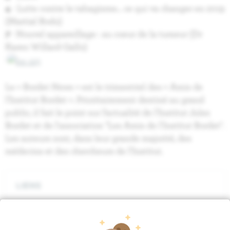
4
- Lutte contre le tabagisme... ce qui va changer en 2019
(Martial Bodo)
7
-
Nouvel appareillage : au coeur de la tumeur (Dr
Karen Willard-Gallo)
-
Le « Bordet News » est le trimestriel des « Amis de
l’Institut Bordet ». Prioritairement destiné au grand
public, il fait le point sur l’actualité de l’Institut Jules
Bordet et de l'association "Les Amis de l'Institut Bordet".
Les auteurs sont, dans leur grande majorité, des
médecins et des chercheurs de l’Institut.
LIENS
ASSOCIATION JULES BORDET