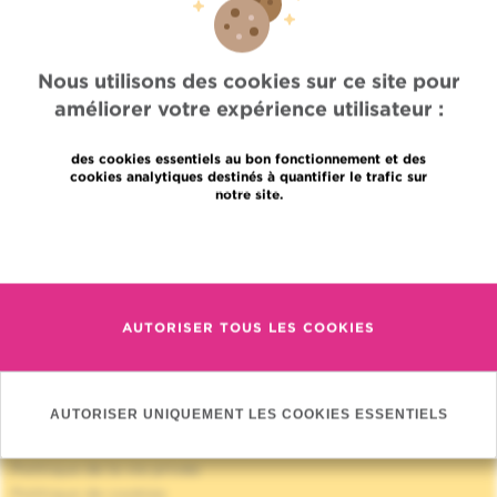
Nous utilisons des cookies sur ce site pour
améliorer votre expérience utilisateur :
des cookies essentiels au bon fonctionnement et des
cookies analytiques destinés à quantifier le trafic sur
notre site.
Accès rapide
En savoir plus
Jobs
Actualités
Presse
Accès professionnel
AUTORISER TOUS LES COOKIES
Trouver un médecin, un service
Association Jules Bordet asbl
Informations fournisseurs
AUTORISER UNIQUEMENT LES COOKIES ESSENTIELS
Proud member of OECI
Partage des données médicales
Politique de la vie privée
Politique de cookies