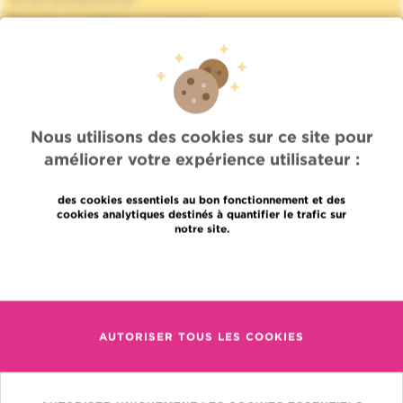
Accès professionnel
Trouver un médecin, un service
Association Jules Bordet asbl
Informations fournisseurs
Proud member of OECI
Partage des données médicales
Politique de la vie privée
Nous utilisons des cookies sur ce site pour
Politique de cookies
améliorer votre expérience utilisateur :
Transparence
Nos réseaux sociaux
Brochures
des cookies essentiels au bon fonctionnement et des
cookies analytiques destinés à quantifier le trafic sur
Gender Equality Plan
notre site.
Plan du site
Languages
Contact
En savoir plus
en
+32 (0)2 541 31 11
fr
AUTORISER TOUS LES COOKIES
nl
(pour une prise de rendez-
vous, un résultat ou autre)
Institut Jules Bordet