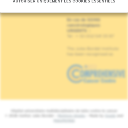
AUTORISER UNIQUEMENT LES COOKIES ESSENTIELS
Rue Meylemeersch, 90
1070 Anderlecht
En cas de SOINS
cancérologiques
URGENTS
:
Tel : + 32 (0)2 541 33 87
The Jules Bordet Institute
has been recognised as
Hôpital universitaire multidisciplinaire de lutte contre le cancer
© 2026 Institut Jules Bordet -
Mentions légales
- Made by
Spade
and
MakeMeWeb