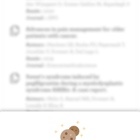
den Wijngaert S, Gomez Galdon M, Aspeslagh S
Année :
2020
Journal :
JIPO
Advances in pain management for older
patients with cancer.
Auteurs :
Hachem GE, Rocha FO, Pepersack T,
Jounblat Y, Drowart A, Dal Lago L
Année :
2019
Journal :
Ecancermedicalscience
Sweet's syndrome induced by
pegfilgrastim during a myelodysplastic
syndrome AREB2: A case report.
Auteurs :
Nelis S, Azerad MA, Drowart A,
Lewalle P, Efira A
Année :
2019
Journal :
Rev Med Interne
PLUS DE PUBLICATIONS »