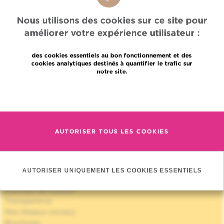
Nous utilisons des cookies sur ce site pour
améliorer votre expérience utilisateur :
des cookies essentiels au bon fonctionnement et des
Accès rapide
cookies analytiques destinés à quantifier le trafic sur
notre site.
Jobs
Actualités
En savoir plus
Presse
Accès professionnel
Trouver un médecin, un service
AUTORISER TOUS LES COOKIES
Association Jules Bordet asbl
Informations fournisseurs
Proud member of OECI
Partage des données médicales
AUTORISER UNIQUEMENT LES COOKIES ESSENTIELS
Politique de la vie privée
Politique de cookies
Transparence
Nos réseaux sociaux
Brochures