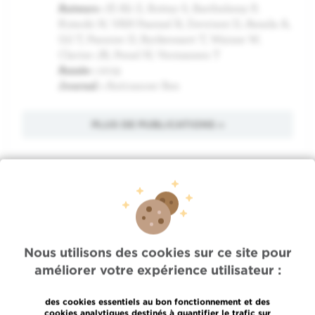
Auteurs :
El Ali Z, Rottey S, Barthelemy P,
Kotecki N, VAN Paemel R, Devrient D, Awada A,
Gil T, Pannier D, Ryckewaert T, Waisse W,
Clavier JB, Penel N, Vermassen T
Année :
2019
Journal :
Anticancer Res
PLUS DE PUBLICATIONS »
Accès rapide
Jobs
Nous utilisons des cookies sur ce site pour
Actualités
améliorer votre expérience utilisateur :
Presse
Accès professionnel
des cookies essentiels au bon fonctionnement et des
Trouver un médecin, un service
cookies analytiques destinés à quantifier le trafic sur