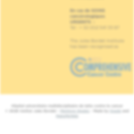
En cas de SOINS
cancérologiques
URGENTS
:
Tel : + 32 (0)2 541 33 87
The Jules Bordet Institute
has been recognised as
Hôpital universitaire multidisciplinaire de lutte contre le cancer
© 2026 Institut Jules Bordet -
Mentions légales
- Made by
Spade
and
MakeMeWeb