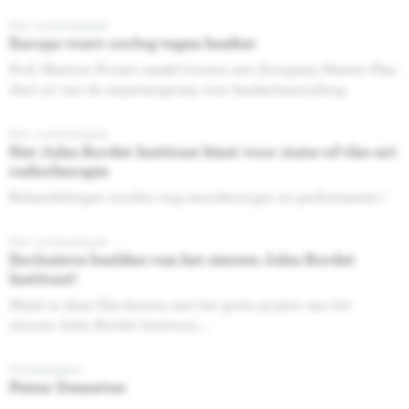
Nos communiqués
Europa voert oorlog tegen kanker
Prof. Martine Piccart maakt binnen een European Master Plan
deel uit van de expertengroep voor kankerbestrijding.
Nos communiqués
Het Jules Bordet Instituut kiest voor state-of-the-art
radiotherapie
Behandelingen worden nog nauwkeuriger en performanter !
Nos communiqués
Exclusieve beelden van het nieuwe Jules Bordet
Instituut!
Maak in deze film kennis met het grote project van het
nieuwe Jules Bordet Instituut.....
Profielpagina
Pieter Demetter