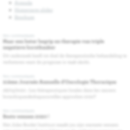
Agenda
Homepage slider
Brochure
Nos communiqués
Naar een beter begrip en therapie van triple
negatieve borstkanker
Dit onderzoek heeft tot doel de therapeutische behandeling te
verbeteren want de prognose is vaak slecht.
Nos communiqués
21ème Journée Annuelle d'Oncologie Thoracique
28/03/2020 : Les thérapeutiques locales dans les cancers
bronchiques:&nbsp;nouvelles approches 2020?
Nos communiqués
Beste wensen 2020 !
Het Jules Bordet Instituut maakt jou zijn warmste wensen