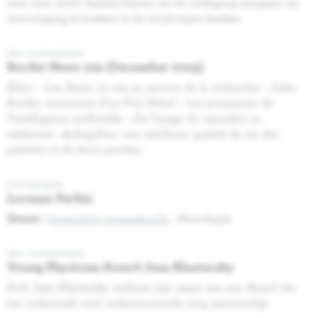
over voor 2020! Samen blijven we de uitdaging aangaan om
vooruitgang te boeken in de strijd tegen kanker.
Nos communiqués
Bordet News 129 (December 2019)
Edito -- 'Les Amis', 50 ans au service de la recherche -- Jules
Bordet, centenaire d’un Prix Nobel -- Les promesses de
l’intelligence artificielle -- De l’usage du cannabis en
médecine --&nbsp;Pour une meilleure qualité de vie des
patients et de leurs proches
Profielpagina
Lorenzo Ferlini
Dienst :
Inwendige geneeskunde
, Neurologie
Nos communiqués
Young Physician Award Jean Klastersky
Prof. Jean Klastersky verleent zijn naam aan een Award die
het onderzoek rond ondersteunende zorg aanmoedigt