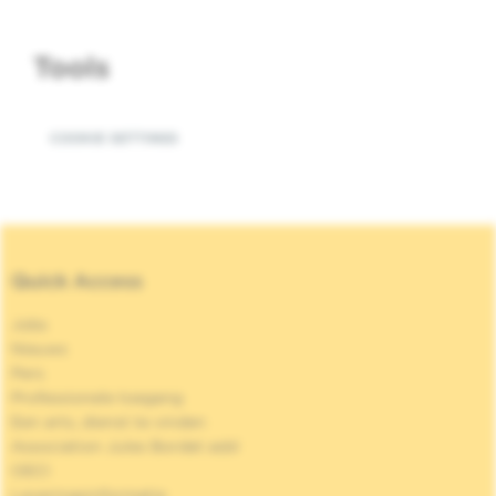
Tools
COOKIE SETTINGS
Quick Access
Jobs
Nieuws
Pers
Professionele toegang
Een arts, dienst te vinden
Association Jules Bordet asbl
OECI
Leveringsinformatie