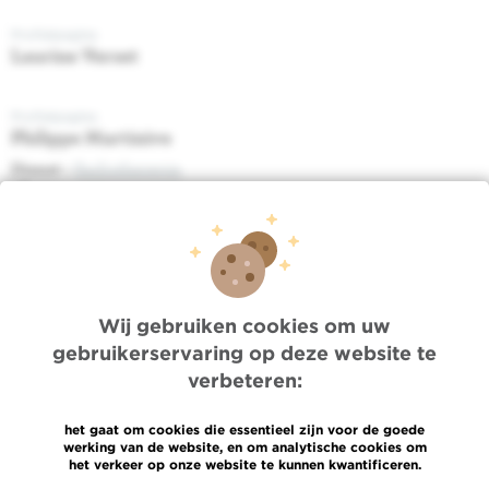
Profielpagina
Laurine Verset
Profielpagina
Philippe Martinive
Dienst :
Radiotherapie
02/541.38.00
Profielpagina
Antoine Desmet
Dienst :
Radiotherapie
02/541.38.00
Wij gebruiken cookies om uw
gebruikerservaring op deze website te
Profielpagina
verbeteren:
Robbe Van den Begin
Dienst :
Radiotherapie
het gaat om cookies die essentieel zijn voor de goede
werking van de website, en om analytische cookies om
02/541.38.00
het verkeer op onze website te kunnen kwantificeren.