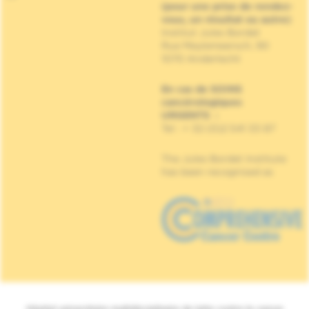
(pour une prise de rendez-
vous, un résultat ou autre)
Institut Jules Bordet
Rue Meylemeersch, 90
1070 Anderlecht
En cas de SOINS
cancérologiques
URGENTS
:
Tel : + 32 (0)2 541 33 87
The Jules Bordet Institute
has been recognised as
Hôpital universitaire multidisciplinaire de lutte contre le cancer