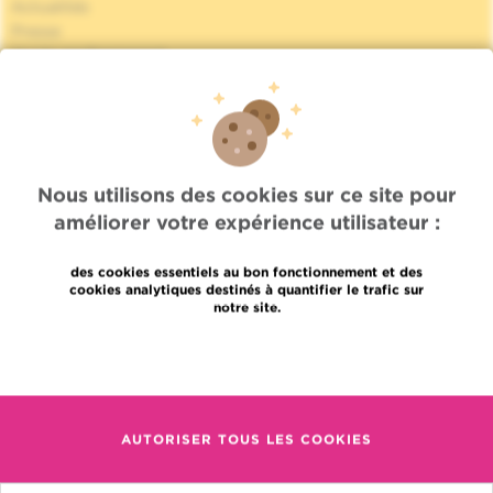
Actualités
Presse
Accès professionnel
Trouver un médecin, un service
Association Jules Bordet asbl
Informations fournisseurs
Proud member of OECI
Partage des données médicales
Nous utilisons des cookies sur ce site pour
Politique de la vie privée
améliorer votre expérience utilisateur :
Politique de cookies
Transparence
des cookies essentiels au bon fonctionnement et des
Nos réseaux sociaux
cookies analytiques destinés à quantifier le trafic sur
Brochures
notre site.
Gender Equality Plan
Plan du site
En savoir plus
Languages
Contact
en
+32 (0)2 541 31 11
AUTORISER TOUS LES COOKIES
fr
nl
(pour une prise de rendez-