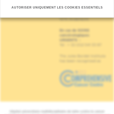
vous, un résultat ou autre)
AUTORISER UNIQUEMENT LES COOKIES ESSENTIELS
Institut Jules Bordet
Rue Meylemeersch, 90
1070 Anderlecht
En cas de SOINS
cancérologiques
URGENTS
:
Tel : + 32 (0)2 541 33 87
The Jules Bordet Institute
has been recognised as
Hôpital universitaire multidisciplinaire de lutte contre le cancer