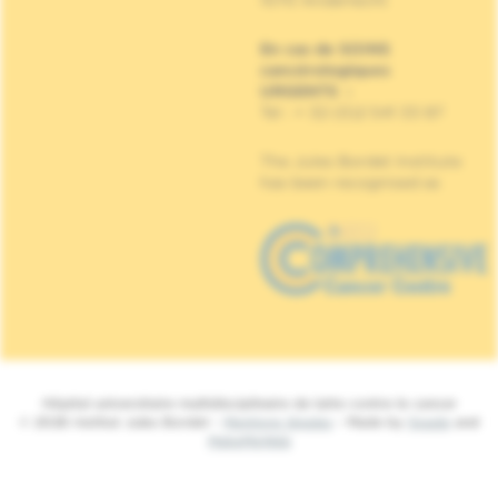
1070 Anderlecht
En cas de SOINS
cancérologiques
URGENTS
:
Tel : + 32 (0)2 541 33 87
The Jules Bordet Institute
has been recognised as
Hôpital universitaire multidisciplinaire de lutte contre le cancer
© 2026 Institut Jules Bordet -
Mentions légales
- Made by
Spade
and
MakeMeWeb