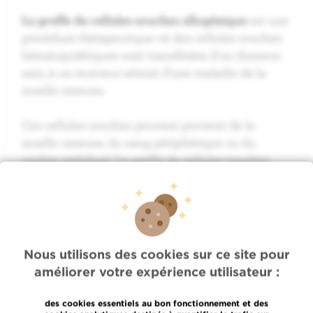
La greffe de cellules souches allogénique
est une
procédure thérapeutique où des cellules souches
hématopoïétiques sont transférées d'un donneur
sain, à un receveur atteint d’une maladie de la
moelle osseuse.
Ces cellules souches peuvent provenir de la
moelle osseuse, du sang périphérique ou du
cordon ombilical. La greffe de cellules souches
allogénique est souvent utilisée pour traiter les
maladies hématologiques oncologiques, telles que
les leucémies et les lymphomes, ou non, comme
les hémoglobinopathies et les immunodéficiences
primaires.
Nous utilisons des cookies sur ce site pour
améliorer votre expérience utilisateur :
des cookies essentiels au bon fonctionnement et des
PRISE EN CHARGE