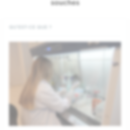
souches
QU’EST-CE QUE ?