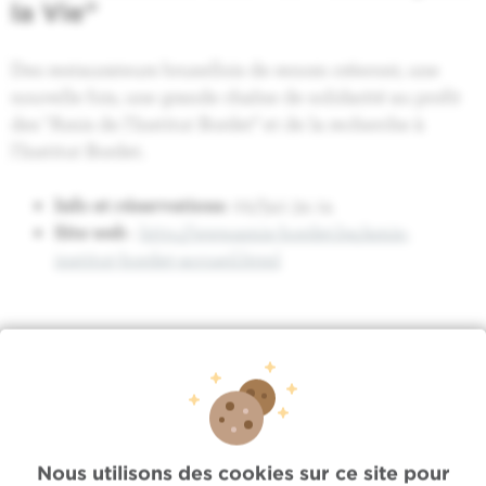
la Vie"
Des restaurateurs bruxellois de renom créeront, une
nouvelle fois, une grande chaîne de solidarité au profit
des "Amis de l'Institut Bordet" et de la recherche à
l'Institut Bordet.
Info et réservations
: 02/541 34 14
Site web
:
http://www.amis-bordet.be/amis-
institut-bordet-accueil.html
Nous utilisons des cookies sur ce site pour