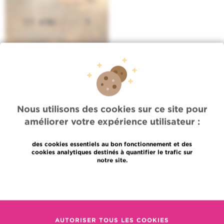
LIENS
Nous utilisons des cookies sur ce site pour
améliorer votre expérience utilisateur :
LES AMIS DE L'INSTITUT BORDET
des cookies essentiels au bon fonctionnement et des
cookies analytiques destinés à quantifier le trafic sur
notre site.
En savoir plus
AUTORISER TOUS LES COOKIES